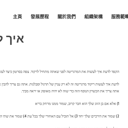
主頁
發展歷程
關於我們
組織架構
服務範
איך ל
הקפד לדעת איך לעשות את המרגריטה לפני שאתה מתחיל לרקוד. צפה בסרטון כיצד לע
לדעת איך לעשות ריקוד מרגריטה זה לא רק עניין של תרגול וסבלנות. אתה גם צריך להבי
אתה צריך את הכשרון הנוסף הזה כדי שזה לא יהיה מאופק או יראה מביך.
1) אלא אם בן הזוג שלך הוא חבר קרוב, שמור ממנו מרחק בריא
2) שמור את הירכיים שלך יחד 3) אל תוביל עם האחורי שלך בכל עת 4) שמור את שתי הזרועות נייחות לצדדים שלך