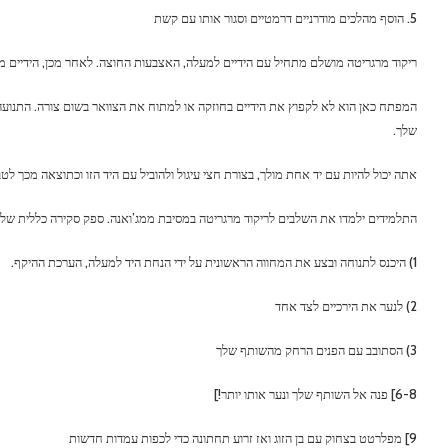
5. הוסף מהלכים מודרניים דרמטיים וסגור אותו עם קשת
ריקוד מרגריטה מושלם מתחיל עם הידיים למעלה, האצבעות החוצה. לאחר מכן, הידיים מת
המפתח כאן הוא לא לקפוץ את הידיים בחוזקה או למתוח את הצוואר בשום צורה. התנועה 
שלך.
אתה יכול להיות עם יד אחת מולך, בצורת חצי עיגול ולהוביל עם היד הזו וכתוצאה מכך 
התלמידים ילמדו את השלבים לריקוד מרגריטה במסיבת ממג’ואנה. ספק סקירה כללית של 
1) היכנס לתנוחה ובצע את המחווה הראשונית על ידי הנחת היד למעלה, הערכת ההיקף.
2) לנער את הירכיים לצד אחד
3) הסתובב עם הפנים הרחק מהשותף שלך
6-8] פנה אל השותף שלך ונער אותו יותר!]
9] מפלרטט בצחוק עם בן הזוג ואז זרוע תחתונה כדי לכפות עמדות חדשות