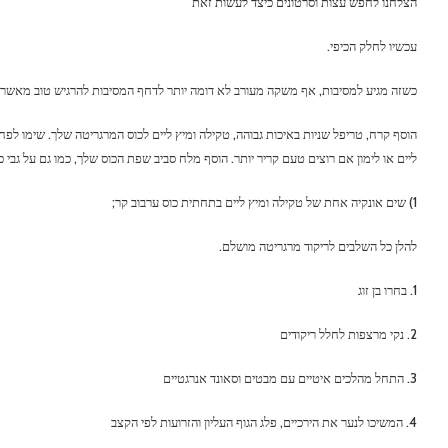
הצלחנו לחפש עצות וסרטונים כיצד לעשות זאת
עכשיו לחלק הכיפי.
כשזה מגיע למסיבות, אף משקה מעורב לא דומה יותר לדחף המסיבות להרגיש טוב מאשר 
הוסף קרח, טריפל שניות באיכות גבוהה, טקילה ומיץ ליים לכוס המרגריטה שלך. שימו לפ
ליים או לימון אם רוצים טעם קריר יותר. הוסף מלח סביב שפת הכוס שלך, כמו גם על גבי כ
1) שים אונקיה אחת של טקילה ומיץ ליים בתחתית כוס ערבוב קר;
להלן כל השלבים לריקוד מרגריטה מושלם.
1. בחרו בן זוג
2. נקי מרצפות לחלל ריקודים
3. התחל מהלכים איטיים עם מבטים וסאונד אנרגטיים
4. המשיכו לנער את הירכיים, פלג הגוף העליון והזרועות לפי הקצב