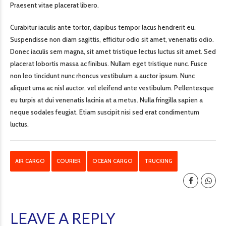
Praesent vitae placerat libero.
Curabitur iaculis ante tortor, dapibus tempor lacus hendrerit eu.
Suspendisse non diam sagittis, efficitur odio sit amet, venenatis odio.
Donec iaculis sem magna, sit amet tristique lectus luctus sit amet. Sed
placerat lobortis massa ac finibus. Nullam eget tristique nunc. Fusce
non leo tincidunt nunc rhoncus vestibulum a auctor ipsum. Nunc
aliquet urna ac nisl auctor, vel eleifend ante vestibulum. Pellentesque
eu turpis at dui venenatis lacinia at a metus. Nulla fringilla sapien a
neque sodales feugiat. Etiam suscipit nisi sed erat condimentum
luctus.
AIR CARGO
COURIER
OCEAN CARGO
TRUCKING
LEAVE A REPLY