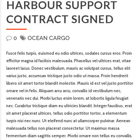
HARBOUR SUPPORT
CONTRACT SIGNED
0
OCEAN CARGO
Fusce felis turpis, euismod eu odio ultrices, sodales cursus eros. Proin
efficitur magna id facilisis malesuada. Phasellus vel ultrices erat, vitae
laoreet lacus. Donec vestibulum, mauris ac volutpat cursus, tellus elit
varius justo, accumsan tristique justo odio ut massa. Proin hendrerit
libero sit amet tortor blandit molestie. Mauris id est vel justo porttitor
ornare vel in felis. Aliquam arcu arcu, convallis id vestibulum nec,
venenatis nec dui. Morbi luctus enim lorem, at lobortis ligula feugiat
nec. Curabitur tristique diam eu ultricies blandit. Integer faucibus, erat
sit amet placerat ultrices, tellus odio porttitor tortor, a elementum
turpis nisi nec nunc. Ut eleifend nunc at ullamcorper pulvinar. Aenean
malesuada tellus non placerat consectetur. Ut maximus massa
fermentum diam sagittis semper. Morbi ornare non tellus eu convallis.