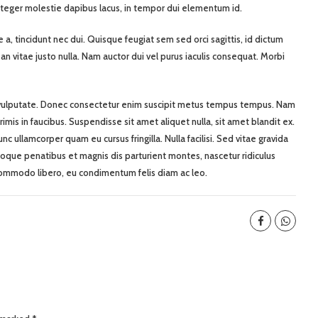
nteger molestie dapibus lacus, in tempor dui elementum id.
 a, tincidunt nec dui. Quisque feugiat sem sed orci sagittis, id dictum
an vitae justo nulla. Nam auctor dui vel purus iaculis consequat. Morbi
ces vulputate. Donec consectetur enim suscipit metus tempus tempus. Nam
mis in faucibus. Suspendisse sit amet aliquet nulla, sit amet blandit ex.
c ullamcorper quam eu cursus fringilla. Nulla facilisi. Sed vitae gravida
atoque penatibus et magnis dis parturient montes, nascetur ridiculus
 commodo libero, eu condimentum felis diam ac leo.