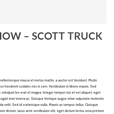
SHOW – SCOTT TRUCK
 pellentesque massa et metus mattis, a auctor est tincidunt. Morbi
ros hendrerit sodales nec in sem. Vestibulum in libero mauris. Sed
nec volutpat leo erat et magna. Integer tempor nisi et est aliquet, eget
 feugiat erat viverra ac. Quisque tristique augue vitae vulputate molestie.
ida velit. Sed id scelerisque nulla. Mauris ac tempus tellus. Quisque
sim dictum, lacus ante vestibulum elit, eget dictum lectus urna pretium