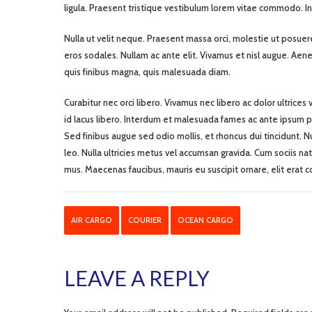
ligula. Praesent tristique vestibulum lorem vitae commodo. I
Nulla ut velit neque. Praesent massa orci, molestie ut posuere
eros sodales. Nullam ac ante elit. Vivamus et nisl augue. Aene
quis finibus magna, quis malesuada diam.
Curabitur nec orci libero. Vivamus nec libero ac dolor ultri
id lacus libero. Interdum et malesuada fames ac ante ipsum pri
Sed finibus augue sed odio mollis, et rhoncus dui tincidunt. Nun
leo. Nulla ultricies metus vel accumsan gravida. Cum sociis n
mus. Maecenas faucibus, mauris eu suscipit ornare, elit erat
AIR CARGO
COURIER
OCEAN CARGO
LEAVE A REPLY