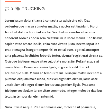
0
TRUCKING
Lorem ipsum dolor sit amet, consectetur adipiscing elit. Cras
pellentesque massa et metus mattis, a auctor est tincidunt. Morbi
tincidunt dolor a tincidunt auctor. Vestibulum a metus vitae eros
hendrerit sodales nec in sem. Vestibulum in libero mauris. Sed finibus,
sapien vitae ornare iaculis, enim nunc viverra justo, nec volutpat leo
erat et magna. Integer tempor nisi et est aliquet, eget ullamcorper
ante placerat. In ultricies lobortis tortor, viverra feugiat erat viverra ac.
Quisque tristique augue vitae vulputate molestie. Pellentesque at
cursus libero. Donec non varius ligula, id gravida velit. Sed id
scelerisque nulla. Mauris ac tempus tellus. Quisque mattis nec sem a
pulvinar. Aliquam malesuada, eros vel dignissim dictum, lacus ante
vestibulum elit, eget dictum lectus urna pretium ligula. Praesent
tristique vestibulum lorem vitae commodo. Integer molestie dapibus
lacus, in tempor dui elementum id.
Nulla ut velit neque. Praesent massa orci, molestie ut posuere a,