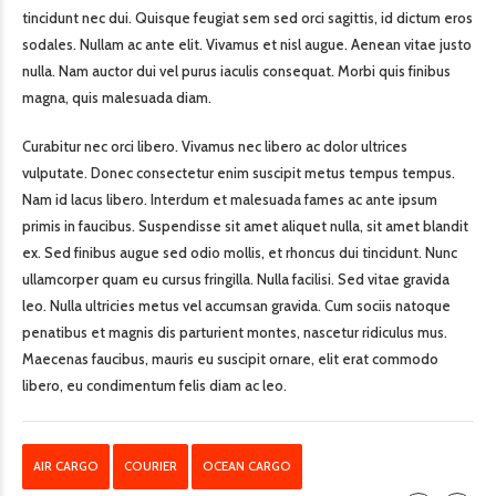
tincidunt nec dui. Quisque feugiat sem sed orci sagittis, id dictum eros
sodales. Nullam ac ante elit. Vivamus et nisl augue. Aenean vitae justo
nulla. Nam auctor dui vel purus iaculis consequat. Morbi quis finibus
magna, quis malesuada diam.
Curabitur nec orci libero. Vivamus nec libero ac dolor ultrices
vulputate. Donec consectetur enim suscipit metus tempus tempus.
Nam id lacus libero. Interdum et malesuada fames ac ante ipsum
primis in faucibus. Suspendisse sit amet aliquet nulla, sit amet blandit
ex. Sed finibus augue sed odio mollis, et rhoncus dui tincidunt. Nunc
ullamcorper quam eu cursus fringilla. Nulla facilisi. Sed vitae gravida
leo. Nulla ultricies metus vel accumsan gravida. Cum sociis natoque
penatibus et magnis dis parturient montes, nascetur ridiculus mus.
Maecenas faucibus, mauris eu suscipit ornare, elit erat commodo
libero, eu condimentum felis diam ac leo.
AIR CARGO
COURIER
OCEAN CARGO